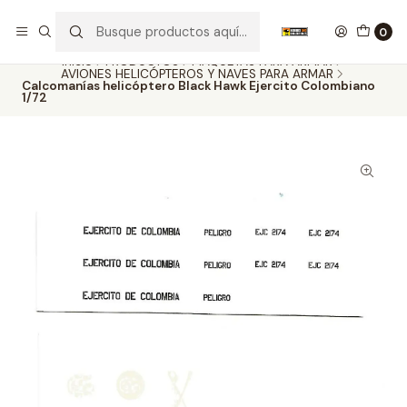
Nuestros carros de colección
Ver más
0
Inicio
PRODUCTOS
MAQUETAS PARA ARMAR
AVIONES HELICÓPTEROS Y NAVES PARA ARMAR
Calcomanías helicóptero Black Hawk Ejercito Colombiano
1/72