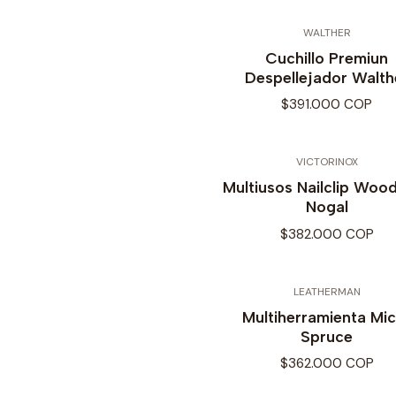
WALTHER
Cuchillo Premiun
Despellejador Walth
$391.000 COP
VICTORINOX
Multiusos Nailclip Woo
Nogal
$382.000 COP
LEATHERMAN
Multiherramienta Mic
Spruce
$362.000 COP