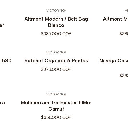
VICTORINOX
V
Altmont Modern / Belt Bag
Altmont M
er
Blanco
$385.000 COP
$38
VICTORINOX
d 580
Ratchet Caja por 6 Puntas
Navaja Cas
$373.000 COP
$36
VICTORINOX
ra
Multiherram Trailmaster 111Mm
Camuf
$356.000 COP