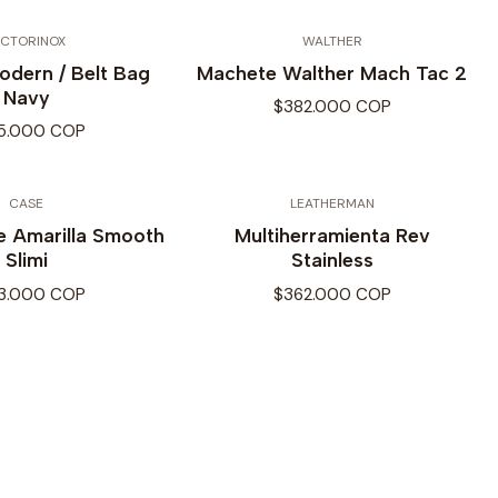
ICTORINOX
WALTHER
odern / Belt Bag
Machete Walther Mach Tac 2
Navy
$382.000 COP
5.000 COP
CASE
LEATHERMAN
e Amarilla Smooth
Multiherramienta Rev
Slimi
Stainless
3.000 COP
$362.000 COP