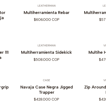
LEATHERMAN
L
tor
Multiherramienta Rebar
Multiherra
ja
$606.000 COP
$57
LEATHERMAN
V
r 111
Multiherramienta Sidekick
Multihe
a
$508.000 COP
$47
CASE
V
rgrip
Navaja Case Negra Jigged
Zip Around
Trapper
$428.000 COP
$42