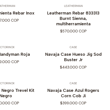
EATHERMAN
LEATHERMAN
mienta Rebar Inox
Leatherman Rebar 833313
Burnt Sienna,
7.000 COP
multiherramienta
$570.000 COP
ICTORINOX
CASE
 Handyman Roja
Navaja Case Hueso Jig Sod
Buster Jr
9.000 COP
$443.000 COP
ICTORINOX
CASE
 Negro Trevel Kit
Navaja Case Azul Rogers
Negro
Corn Cob Ji
0.000 COP
$399.000 COP