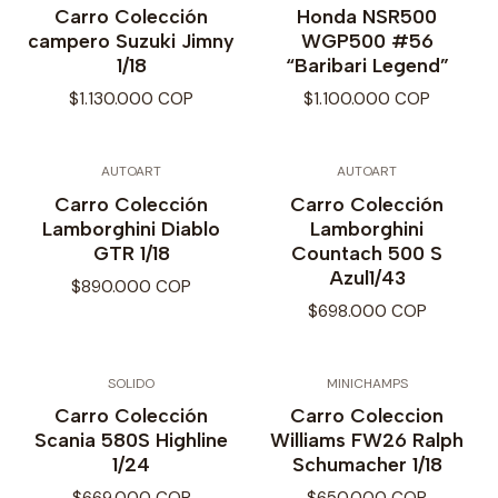
Carro Colección
Honda NSR500
campero Suzuki Jimny
WGP500 #56
1/18
“Baribari Legend”
$1.130.000 COP
$1.100.000 COP
AUTOART
AUTOART
Carro Colección
Carro Colección
Lamborghini Diablo
Lamborghini
GTR 1/18
Countach 500 S
Azul1/43
$890.000 COP
$698.000 COP
SOLIDO
MINICHAMPS
Carro Colección
Carro Coleccion
Scania 580S Highline
Williams FW26 Ralph
1/24
Schumacher 1/18