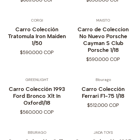
$669.000 COP
$650.000 COP
CORGI
MAISTO
Carro Colección
Carro de Coleccion
Tratomula Iron Maiden
No Nuevo Porsche
1/50
Cayman S Club
Porsche 1/18
$590.000 COP
$590.000 COP
GREENLIGHT
Bburago
Carro Colección 1993
Carro Colección
Ford Bronco Xlt In
Ferrari F1-75 1/18
Oxford1/18
$512.000 COP
$560.000 COP
BBURAGO
JADA TOYS