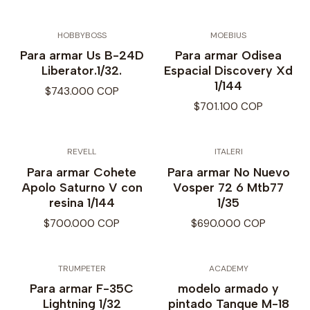
HOBBYBOSS
MOEBIUS
Para armar Us B-24D
Para armar Odisea
Liberator.1/32.
Espacial Discovery Xd
1/144
$743.000 COP
$701.100 COP
REVELL
ITALERI
Para armar Cohete
Para armar No Nuevo
Apolo Saturno V con
Vosper 72 6 Mtb77
resina 1/144
1/35
$700.000 COP
$690.000 COP
TRUMPETER
ACADEMY
Para armar F-35C
modelo armado y
Lightning 1/32
pintado Tanque M-18