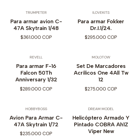
TRUMPETER
ILOVEKITS
Para armar avion C-
Para armar Fokker
47A Skytrain 1/48
Dr.I.1/24.
$361.000 COP
$295.000 COP
REVELL
MOLOTOW
Para armar F-16
Set De Marcadores
Falcon 50Th
Acrílicos One 4All Tw
Anniversary 1/32
12
$289.000 COP
$275.000 COP
HOBBYBOSS
DREAM MODEL
Avion Para Armar C-
Helicóptero Armado Y
47A Skytrain 1/72
Pintado COBRA Ah1Z
Viper New
$235.000 COP