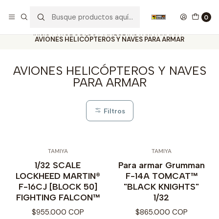
Nuestros carros de colección
Ver más
0
Inicio
PRODUCTOS
MAQUETAS PARA ARMAR
AVIONES HELICÓPTEROS Y NAVES PARA ARMAR
AVIONES HELICÓPTEROS Y NAVES
PARA ARMAR
Filtros
TAMIYA
TAMIYA
1/32 SCALE
Para armar Grumman
LOCKHEED MARTIN®
F-14A TOMCAT™
F-16CJ [BLOCK 50]
"BLACK KNIGHTS"
FIGHTING FALCON™
1/32
$955.000 COP
$865.000 COP