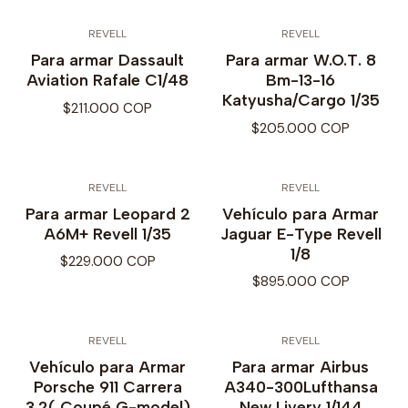
REVELL
REVELL
Para armar Dassault
Para armar W.O.T. 8
Aviation Rafale C1/48
Bm-13-16
Katyusha/Cargo 1/35
$211.000 COP
$205.000 COP
REVELL
REVELL
Para armar Leopard 2
Vehículo para Armar
A6M+ Revell 1/35
Jaguar E-Type Revell
1/8
$229.000 COP
$895.000 COP
REVELL
REVELL
Vehículo para Armar
Para armar Airbus
Porsche 911 Carrera
A340-300Lufthansa
3.2( Coupé G-model)
New Livery 1/144