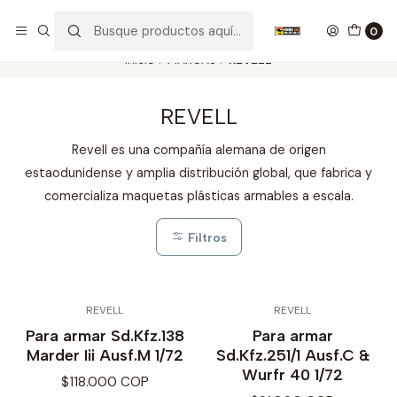
Nuestros carros de colección
Ver más
0
Inicio
MARCAS
REVELL
REVELL
Revell es una compañía alemana de origen
estaodunidense y amplia distribución global, que fabrica y
comercializa maquetas plásticas armables a escala.
Filtros
REVELL
REVELL
Para armar Sd.Kfz.138
Para armar
Marder Iii Ausf.M 1/72
Sd.Kfz.251/1 Ausf.C &
Wurfr 40 1/72
$118.000 COP