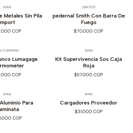
WAN
SMITH'S
 Metales Sin Pila
pedernal Smith Con Barra De
Import
Fuego
7.000 COP
$70.000 COP
N COMPANY
WAN
Sunco Lumagage
Kit Supervivencia Sos Caja
rmometer
Roja
7.000 COP
$57.000 COP
WAN
WAN
Aluminio Para
Cargadores Proveedor
aminata
$31.000 COP
0.000 COP