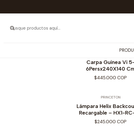
Inicio
PRODUCT
PRODU
SAFARI
Carpa Guinea Vi 5
6Persx240X140 C
$445.000 COP
PRINCETON
Lámpara Helix Backcou
Recargable – HX1-RC
$245.000 COP