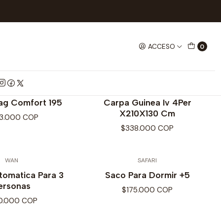
OS PARA CAMPING
ACCESO
0
PINGUIN
SAFARI
ag Comfort 195
Carpa Guinea Iv 4Per
X210X130 Cm
3.000 COP
$338.000 COP
WAN
SAFARI
tomatica Para 3
Saco Para Dormir +5
ersonas
$175.000 COP
0.000 COP