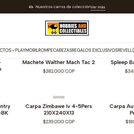
OS
ARTÍCULOS PARA TIRO DEPORTIVO PESCA Y CAMPING
ARTÍCUL
Nuestros carros de colección
Ver más
ARTÍCULOS PARA CAMPING
CTOS
PLAYMOBIL
ROMPECABEZAS
REGALOS EXCLUSIVOS
REVELL
WALTHER
-
Machete Walther Mach Tac 2
Spleep B
m
$382.000 COP
$34
SAFARI
ntry
Carpa Zimbawe Iv 4-5Pers
Carpa Au
-BK
210X240X13
P
$239.000 COP
$18