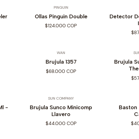
PINGUIN
ler
Ollas Pinguin Double
Detector De
$124.000 COP
$8
WAN
SU
Brujula 1357
Brujula 
The
$68.000 COP
$5
SUN COMPANY
Ml -
Brujula Sunco Minicomp
Baston 
Llavero
C
$44.000 COP
$4