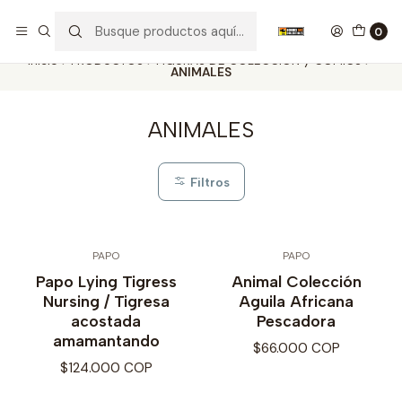
Nuestros carros de colección
Ver más
0
Inicio
PRODUCTOS
FIGURAS DE COLECCIÓN y COMICS
ANIMALES
ANIMALES
Filtros
PAPO
PAPO
Papo Lying Tigress
Animal Colección
Nursing / Tigresa
Aguila Africana
acostada
Pescadora
amamantando
$66.000 COP
$124.000 COP