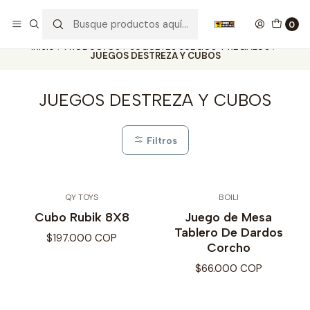
Nuestros carros de colección
Ver más
0
Inicio
PRODUCTOS
JUGUETES JUEGOS Y REGALOS
JUEGOS DESTREZA Y CUBOS
JUEGOS DESTREZA Y CUBOS
Filtros
QY TOYS
BOILI
Cubo Rubik 8X8
Juego de Mesa
Tablero De Dardos
$197.000 COP
Corcho
$66.000 COP