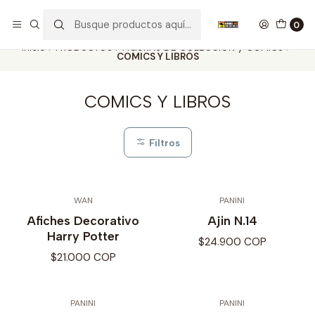
Nuestros carros de colección
Ver más
0
Inicio
PRODUCTOS
FIGURAS DE COLECCIÓN y COMICS
COMICS Y LIBROS
COMICS Y LIBROS
Filtros
WAN
PANINI
Afiches Decorativo
Ajin N.14
Harry Potter
$24.900 COP
$21.000 COP
PANINI
PANINI