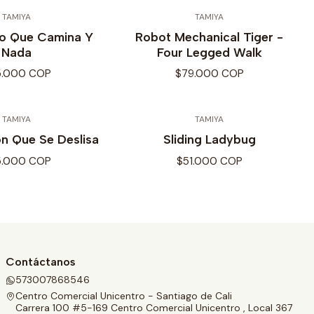
TAMIYA
TAMIYA
o Que Camina Y
Robot Mechanical Tiger -
Nada
Four Legged Walk
5.000 COP
$79.000 COP
TAMIYA
TAMIYA
n Que Se Deslisa
Sliding Ladybug
5.000 COP
$51.000 COP
Contáctanos
573007868546
Centro Comercial Unicentro - Santiago de Cali
Carrera 100 #5-169 Centro Comercial Unicentro , Local 367