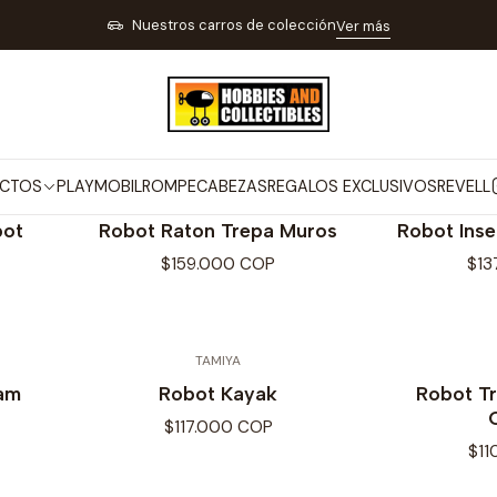
TOS
VEHÍCULOS Y NAVES A RADIO CONTROL PISTAS Y TRENES ELÉCT
Nuestros carros de colección
Ver más
ROBOTS
CTOS
PLAYMOBIL
ROMPECABEZAS
REGALOS EXCLUSIVOS
REVELL
TAMIYA
bot
Robot Raton Trepa Muros
Robot Ins
$159.000 COP
$13
TAMIYA
eam
Robot Kayak
Robot T
$117.000 COP
$11