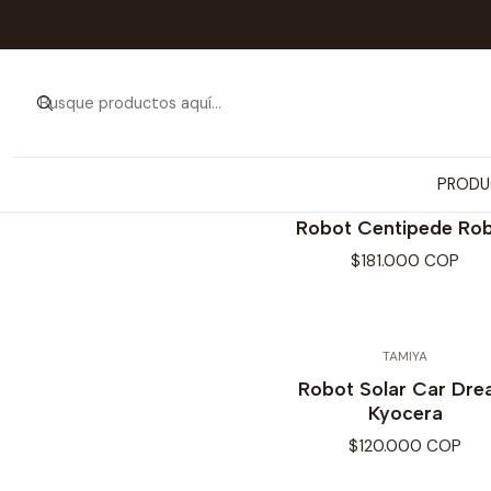
Inicio
PRODUC
PRODU
TAMIYA
Robot Centipede Ro
$181.000 COP
TAMIYA
Robot Solar Car Dr
Kyocera
$120.000 COP