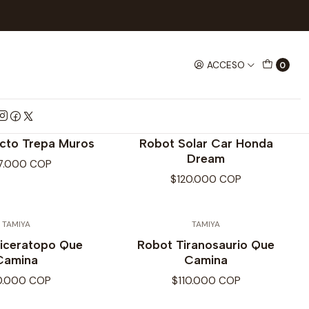
RICOS
ROBOTS
ACCESO
0
TAMIYA
TAMIYA
ecto Trepa Muros
Robot Solar Car Honda
Dream
7.000 COP
$120.000 COP
TAMIYA
TAMIYA
riceratopo Que
Robot Tiranosaurio Que
Camina
Camina
0.000 COP
$110.000 COP