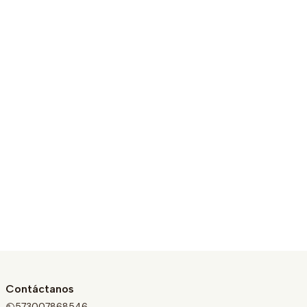
Contáctanos
573007868546