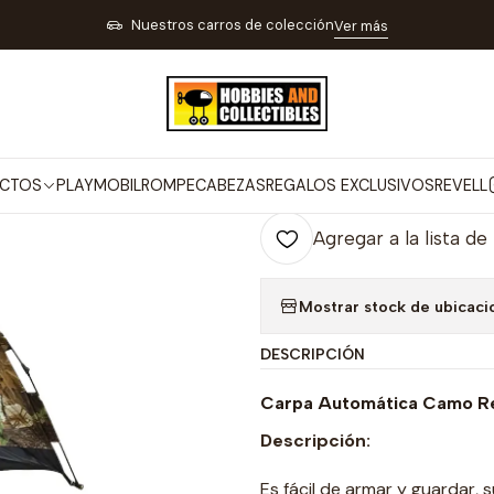
ARA TIRO DEPORTIVO PESCA Y CAMPING
ARTÍCULOS PARA CAMPING
Nuestros carros de colección
Ver más
|
Carpa Automat
Co
CTOS
PLAYMOBIL
ROMPECABEZAS
REGALOS EXCLUSIVOS
REVELL
Cantidad
Agregar a la lista de
Mostrar stock de ubicaci
DESCRIPCIÓN
Carpa Automática Camo Re
Descripción:
Es fácil de armar y guardar, s