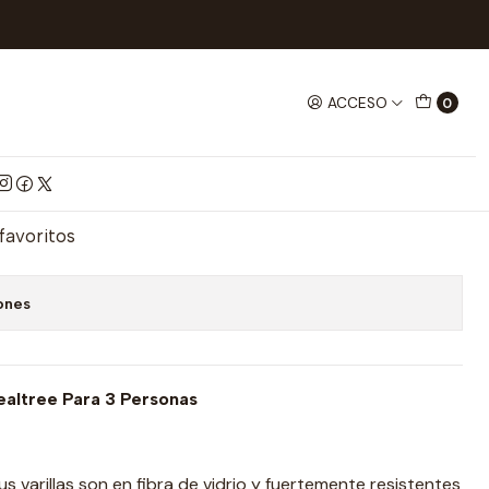
Carpa Automatica Para 3 Personas
ACCESO
0
ica Para 3 Personas
mprar ahora
Agregar al Carrito
 favoritos
ones
altree Para 3 Personas
us varillas son en fibra de vidrio y fuertemente resistentes