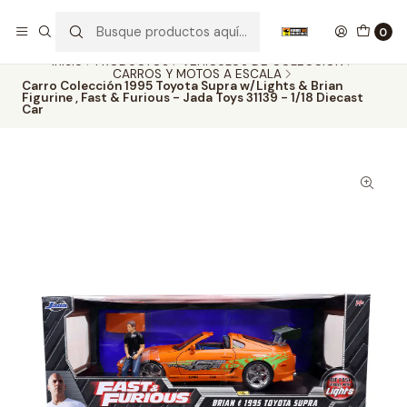
Nuestros carros de colección
Ver más
0
Inicio
PRODUCTOS
VEHÍCULOS DE COLECCIÓN
CARROS Y MOTOS A ESCALA
Carro Colección 1995 Toyota Supra w/Lights & Brian
Figurine , Fast & Furious - Jada Toys 31139 - 1/18 Diecast
Car