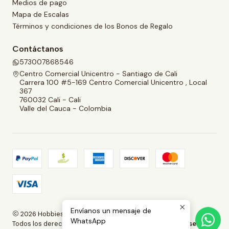
Medios de pago
Mapa de Escalas
Términos y condiciones de los Bonos de Regalo
Contáctanos
573007868546
Centro Comercial Unicentro - Santiago de Cali
Carrera 100 #5-169 Centro Comercial Unicentro , Local
367
760032 Cali - Cali
Valle del Cauca - Colombia
Envíanos un mensaje de
2026 Hobbies and Collectibles.
WhatsApp
Todos los derechos reservados.
Desarrollado por Jumpseller
.