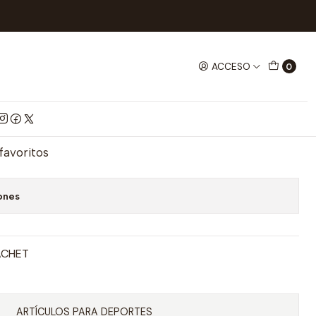
AFILADOR SMITH HACHA- MACHETE
ACCESO
0
MITH HACHA- MACHETE
mprar ahora
Agregar al Carrito
 favoritos
ones
ACHET
ARTÍCULOS PARA DEPORTES