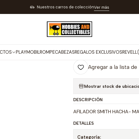
 TIRO DEPORTIVO PESCA Y CAMPING
NAVAJAS TIJERAS Y CUCHILLOS
Nuestros carros de colección
Ver más
|
AFILADOR S
Co
CTOS
PLAYMOBIL
ROMPECABEZAS
REGALOS EXCLUSIVOS
REVELL
Cantidad
Agregar a la lista de
Mostrar stock de ubicaci
DESCRIPCIÓN
AFILADOR SMITH HACHA- M
DETALLES
Categoría: