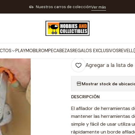
PARA TIRO DEPORTIVO PESCA Y CAMPING
NAVAJAS TIJERAS Y CUCHI
Nuestros carros de colección
Ver más
|
Afilador Tijera
Co
CTOS
PLAYMOBIL
ROMPECABEZAS
REGALOS EXCLUSIVOS
REVELL
Cantidad
Agregar a la lista de
Mostrar stock de ubicaci
DESCRIPCIÓN
El afilador de herramientas 
mantener las herramientas de
simple y fácil de usar utiliz
rápidamente un borde afilado