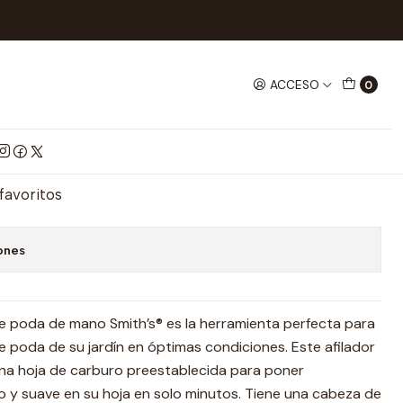
LLOS
Afilador Tijera De Jardineria
ACCESO
0
 De Jardineria
mprar ahora
Agregar al Carrito
 favoritos
ones
de poda de mano Smith’s® es la herramienta perfecta para
 poda de su jardín en óptimas condiciones. Este afilador
a una hoja de carburo preestablecida para poner
 y suave en su hoja en solo minutos. Tiene una cabeza de