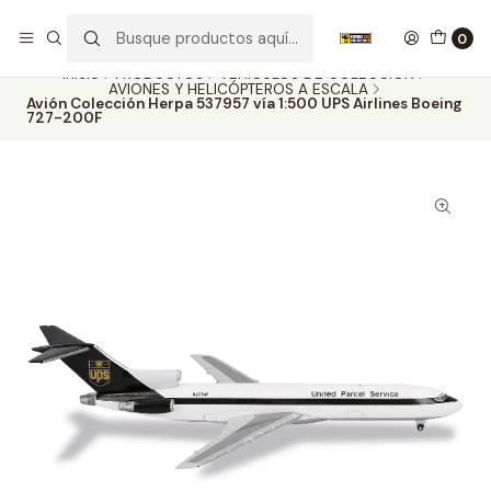
Nuestros carros de colección
Ver más
0
Inicio
PRODUCTOS
VEHÍCULOS DE COLECCIÓN
AVIONES Y HELICÓPTEROS A ESCALA
Avión Colección Herpa 537957 vía 1:500 UPS Airlines Boeing
727-200F