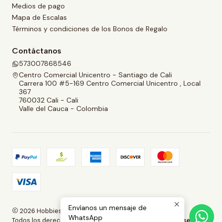
Medios de pago
Mapa de Escalas
Términos y condiciones de los Bonos de Regalo
Contáctanos
573007868546
Centro Comercial Unicentro - Santiago de Cali
Carrera 100 #5-169 Centro Comercial Unicentro , Local
367
760032 Cali - Cali
Valle del Cauca - Colombia
Envíanos un mensaje de
2026 Hobbies and Collectibles.
WhatsApp
Todos los derechos reservados.
Desarrollado por Jumpseller
.