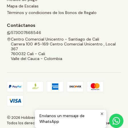
Mapa de Escalas
Términos y condiciones de los Bonos de Regalo
Contáctanos
573007868546
Centro Comercial Unicentro - Santiago de Cali
Carrera 100 #5-169 Centro Comercial Unicentro , Local
367
760032 Cali - Cali
Valle del Cauca - Colombia
Envíanos un mensaje de
2026 Hobbies and Collectibles.
WhatsApp
Todos los derechos reservados.
Desarrollado por Jumpseller
.