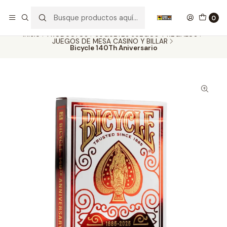
Nuestros carros de colección
Ver más
0
Inicio
PRODUCTOS
JUGUETES JUEGOS Y REGALOS
JUEGOS DE MESA CASINO Y BILLAR
Bicycle 140Th Aniversario