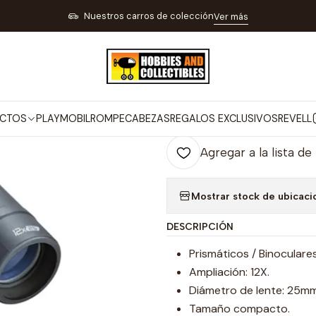
 PARA TIRO DEPORTIVO PESCA Y CAMPING
BINOCULOS TELESCOPIOS 
Nuestros carros de colección
Ver más
|
Binocular Tas
Co
CTOS
PLAYMOBIL
ROMPECABEZAS
REGALOS EXCLUSIVOS
REVELL
Cantidad
Agregar a la lista de
Mostrar stock de ubicaci
DESCRIPCIÓN
Prismáticos / Binoculare
Ampliación: 12X.
Diámetro de lente: 25mm
Tamaño compacto.