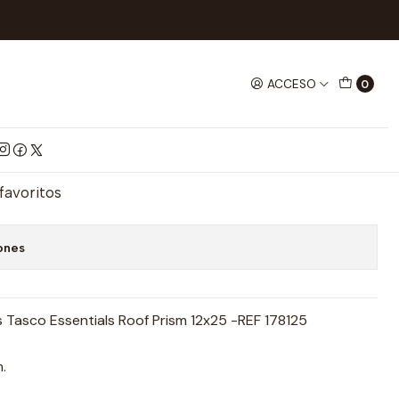
Y LUPAS
Binocular Tasco 12X25
ACCESO
0
co 12X25
mprar ahora
Agregar al Carrito
 favoritos
ones
s Tasco Essentials Roof Prism 12x25 -REF 178125
.