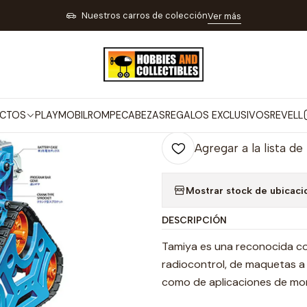
TOS
MAQUETAS PARA ARMAR
LEGO Y BLOQUES PARA ARMAR
Cam
Nuestros carros de colección
Ver más
|
Cam-Program
Co
CTOS
PLAYMOBIL
ROMPECABEZAS
REGALOS EXCLUSIVOS
REVELL
Cantidad
Agregar a la lista de
Mostrar stock de ubicaci
DESCRIPCIÓN
Tamiya es una reconocida co
radiocontrol, de maquetas a 
como de aplicaciones de mon