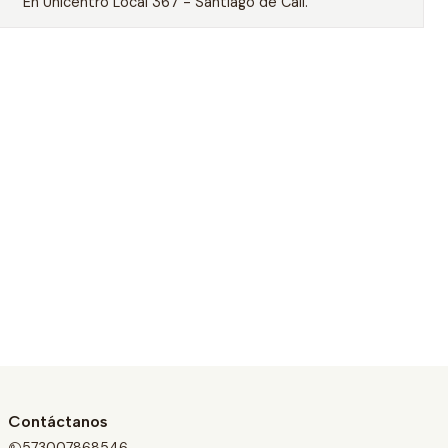
En Unicentro Local 367 - Santiago de Cali.
Contáctanos
573007868546