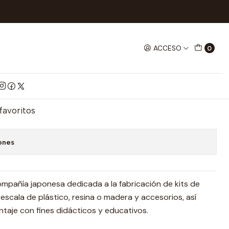
-Program Robot
ACCESO
0
 Robot
mprar ahora
Agregar al Carrito
 favoritos
ones
mpañía japonesa dedicada a la fabricación de kits de
escala de plástico, resina o madera y accesorios, así
taje con fines didácticos y educativos.