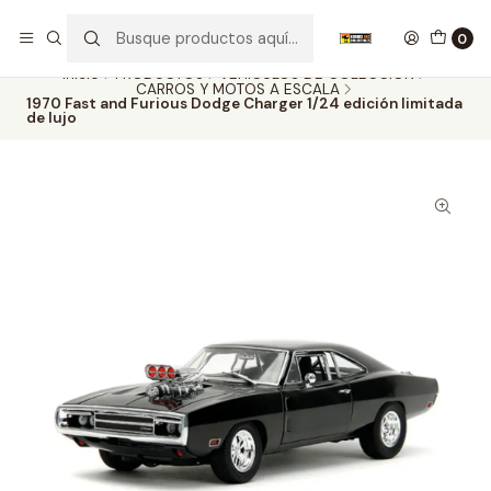
Nuestros carros de colección
Ver más
0
Inicio
PRODUCTOS
VEHÍCULOS DE COLECCIÓN
CARROS Y MOTOS A ESCALA
1970 Fast and Furious Dodge Charger 1/24 edición limitada
de lujo