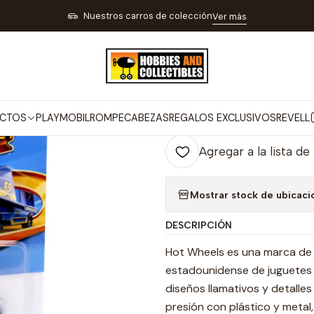
ÍCULOS DE COLECCIÓN
CARROS Y MOTOS A ESCALA
Carro Colec
Nuestros carros de colección
Ver más
|
Carro Colecció
Co
CTOS
PLAYMOBIL
ROMPECABEZAS
REGALOS EXCLUSIVOS
REVELL
Cantidad
Agregar a la lista de
Mostrar stock de ubicaci
DESCRIPCIÓN
Hot Wheels es una marca de a
estadounidense de juguetes M
diseños llamativos y detalle
presión con plástico y metal