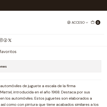
ción Speeder Blaster 1/64
ACCESO
0
n Speeder Blaster 1/64
mprar ahora
Agregar al Carrito
 favoritos
ones
utomóviles de juguete a escala de la firma
attel, introducida en el año 1968. Destaca por sus
s en los automóviles. Estos juguetes son elaborados a
, así como con pintura que tiene acabados similares a los