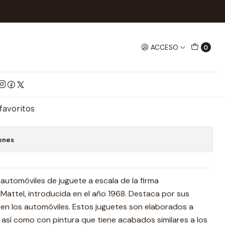
ección Twin Flame 1/18
ACCESO
0
n Twin Flame 1/18
mprar ahora
Agregar al Carrito
 favoritos
ones
utomóviles de juguete a escala de la firma
attel, introducida en el año 1968. Destaca por sus
s en los automóviles. Estos juguetes son elaborados a
, así como con pintura que tiene acabados similares a los