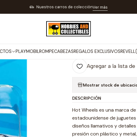
VEHÍCULOS DE COLECCIÓN
CARROS Y MOTOS A ESCALA
Moto Col
Nuestros carros de colección
Ver más
|
Moto Colecció
Co
CTOS
PLAYMOBIL
ROMPECABEZAS
REGALOS EXCLUSIVOS
REVELL
Cantidad
Agregar a la lista de
Mostrar stock de ubicaci
DESCRIPCIÓN
Hot Wheels es una marca de a
estadounidense de juguetes M
diseños llamativos y detalle
presión con plástico y metal