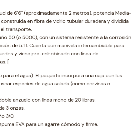
ud de 6'6" (aproximadamente 2 metros), potencia Media-
onstruida en fibra de vidrio tubular duradera y dividida
r el transporte.
o 50 (o 5000), con un sistema resistente a la corrosión
isión de 5.1:1. Cuenta con manivela intercambiable para
urdos y viene pre-enbobinado con línea de
as. [
to para el agua) El paquete incorpora una caja con los
uscar especies de agua salada (como corvinas o
oble anzuelo con línea mono de 20 libras.
de 3 onzas.
ño 3/0.
puma EVA para un agarre cómodo y firme.