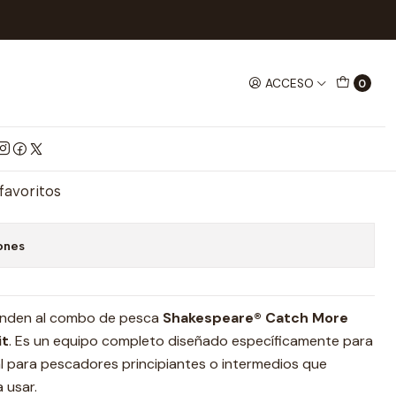
bo Spin Skpcmfswspkit Shakespear
ACCESO
0
kpcmfswspkit Shakespear
mprar ahora
Agregar al Carrito
 favoritos
ones
onden al combo de pesca
Shakespeare® Catch More
it
. Es un equipo completo diseñado específicamente para
al para pescadores principiantes o intermedios que
 usar.