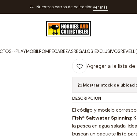
RA TIRO DEPORTIVO PESCA Y CAMPING
ARTÍCULOS PARA PESCA
Com
Nuestros carros de colección
Ver más
|
Combo Spin S
Co
CTOS
PLAYMOBIL
ROMPECABEZAS
REGALOS EXCLUSIVOS
REVELL
Cantidad
Agregar a la lista de
Mostrar stock de ubicaci
DESCRIPCIÓN
El código y modelo corresp
Fish® Saltwater Spinning K
la pesca en agua salada, ide
buscan un paquete listo para