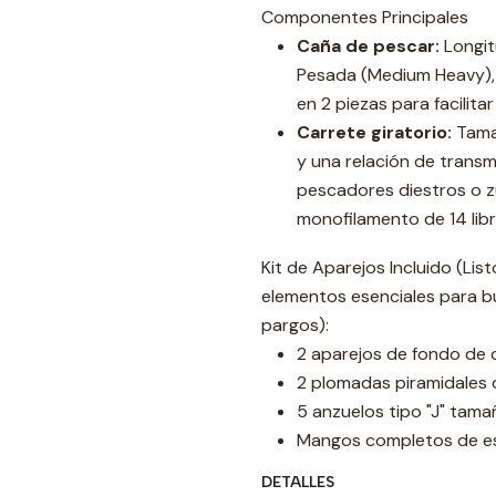
Componentes Principales
Caña de pescar:
Longit
Pesada (Medium Heavy), c
en 2 piezas para facilita
Carrete giratorio:
Tamañ
y una relación de transm
pescadores diestros o z
monofilamento de 14 libr
Kit de Aparejos Incluido (Lis
elementos esenciales para b
pargos):
2 aparejos de fondo de d
2 plomadas piramidales 
5 anzuelos tipo "J" tama
Mangos completos de es
DETALLES