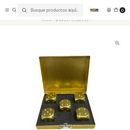
Nuestros carros de colección
Ver más
0
Inicio
Dados Metalicos