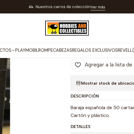
ES JUEGOS Y REGALOS
JUEGOS DE MESA CASINO Y BILLAR
Baraj
Nuestros carros de colección
Ver más
|
Baraja españo
Co
CTOS
PLAYMOBIL
ROMPECABEZAS
REGALOS EXCLUSIVOS
REVELL
Cantidad
Agregar a la lista de
Mostrar stock de ubicaci
DESCRIPCIÓN
Baraja española de 50 cartas
Cartón y plástico.
DETALLES