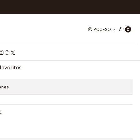
a española Maestros naiperos
ACCESO
0
la Maestros naiperos
mprar ahora
Agregar al Carrito
 favoritos
ones
.