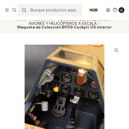
Nuestros carros de colección
Ver más
0
Inicio
PRODUCTOS
VEHÍCULOS DE COLECCIÓN
AVIONES Y HELICÓPTEROS A ESCALA
Maqueta de Colección Bf109 Cockpit 1/6 interior