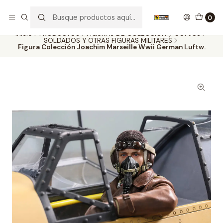
Nuestros carros de colección
Ver más
0
Inicio
PRODUCTOS
FIGURAS DE COLECCIÓN y COMICS
SOLDADOS Y OTRAS FIGURAS MILITARES
Figura Colección Joachim Marseille Wwii German Luftw.