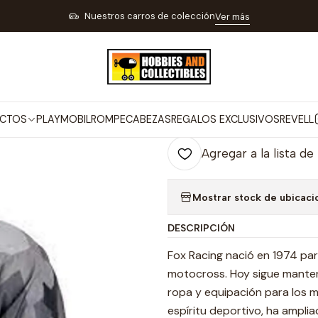
LOS PARA DEPORTES Y OUTDOOR
MOTOCICLISMO Y CICLISMO
Geo
Nuestros carros de colección
Ver más
|
Geology Wind
Co
CTOS
PLAYMOBIL
ROMPECABEZAS
REGALOS EXCLUSIVOS
REVELL
Cantidad
Agregar a la lista de
Mostrar stock de ubicaci
DESCRIPCIÓN
Fox Racing nació en 1974 par
motocross. Hoy sigue manten
ropa y equipación para los m
espíritu deportivo, ha ampli