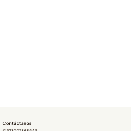
Contáctanos
573007868546