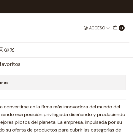
logy Windbreaker Blk Cam XL
ACCESO
0
breaker Blk Cam XL
mprar ahora
Agregar al Carrito
 favoritos
ones
a convertirse en la firma más innovadora del mundo del
iendo esa posición privilegiada diseñando y produciendo
ejores pilotos del planeta. La empresa, impulsada por su
ado su oferta de productos para cubrir las categorías de