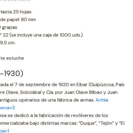
Hasta 25 hojas
 de papel: 80 mm
0 grapas
º 22 (se incluye una caja de 1000 uds.)
 9,5 cm.
nte estuche
0-1930)
ada el 7 de septiembre de 1920 en Eibar (Guipúzcoa, País
e Olave, Solozábal y Cía. por Juan Olave Bilbao y Juan
antiguos operarios de una fábrica de armas.
Armia
seoa+2
esa se dedicó a la fabricación de revólveres de los
comercializaba bajo distintas marcas: “Duque”, “Tejón” y “El
oa+1