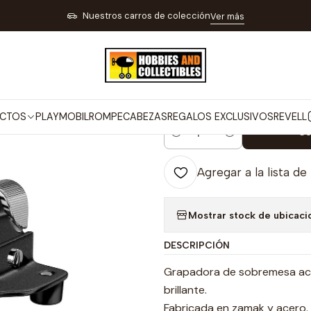
JUEGOS Y REGALOS
REGALOS EXCLUSIVOS
Grapadora grande de 
Nuestros carros de colección
Ver más
|
Grapadora gra
ref M10Cn
CTOS
PLAYMOBIL
ROMPECABEZAS
REGALOS EXCLUSIVOS
REVELL
Co
Cantidad
Agregar a la lista de
Mostrar stock de ubicaci
DESCRIPCIÓN
Grapadora de sobremesa aca
brillante.
Fabricada en zamak y acero. 