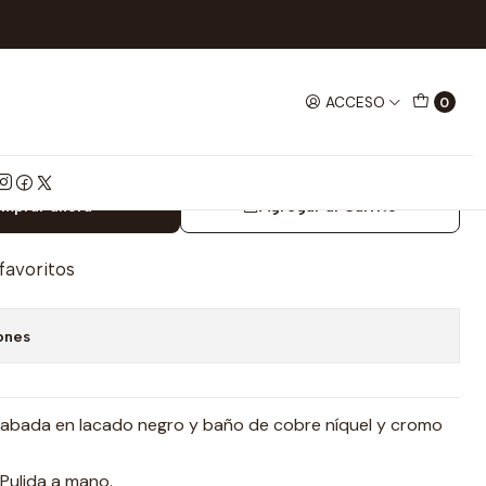
lujo en cromo y negro ref M10Cn
ACCESO
0
nde de lujo en cromo y negro
mprar ahora
Agregar al Carrito
 favoritos
ones
bada en lacado negro y baño de cobre níquel y cromo
Pulida a mano.