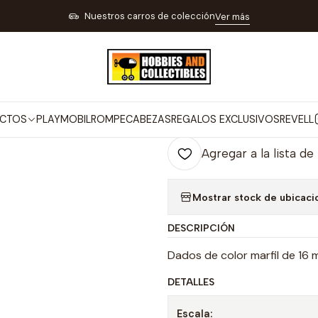
ES JUEGOS Y REGALOS
JUEGOS DE MESA CASINO Y BILLAR
Juego 
Nuestros carros de colección
Ver más
|
Juego de Mesa
Co
CTOS
PLAYMOBIL
ROMPECABEZAS
REGALOS EXCLUSIVOS
REVELL
Cantidad
Agregar a la lista de
Mostrar stock de ubicaci
DESCRIPCIÓN
Dados de color marfil de 16 
DETALLES
Escala: