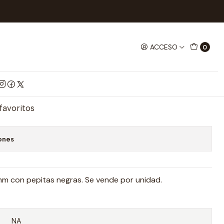
de Mesa Dado De Color Marfil
ACCESO
0
 Dado De Color Marfil
mprar ahora
Agregar al Carrito
 favoritos
ones
mm con pepitas negras. Se vende por unidad.
NA