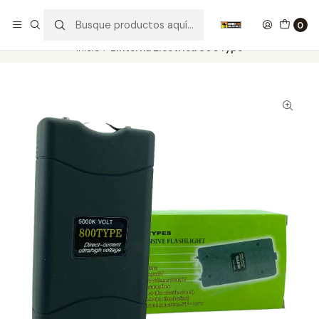
Nuestros carros de colección
Ver más
0
Inicio
Linterna Electrica 800Type