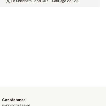
(5) En Unicentro Local 367 - Santiago de Cali.
Contáctanos
573007868546