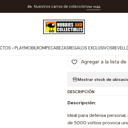
Inicio
Linterna Electronica 511 Ak
Nuestros carros de colección
Ver más
|
Linterna Electr
Co
CTOS
PLAYMOBIL
ROMPECABEZAS
REGALOS EXCLUSIVOS
REVELL
Cantidad
Agregar a la lista de
Mostrar stock de ubicaci
DESCRIPCIÓN
Descripción:
Ideal para defensa personal, 
de 5000 voltios provoca una