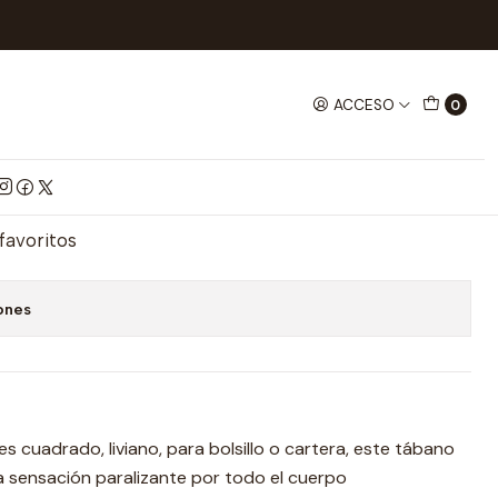
ACCESO
0
onica 511 Ak
mprar ahora
Agregar al Carrito
 favoritos
ones
es cuadrado, liviano, para bolsillo o cartera, este tábano
 sensación paralizante por todo el cuerpo