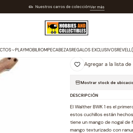
OS PARA TIRO DEPORTIVO PESCA Y CAMPING
NAVAJAS TIJERAS Y CU
Nuestros carros de colección
Ver más
|
Navaja Bwk 1 
Co
CTOS
PLAYMOBIL
ROMPECABEZAS
REGALOS EXCLUSIVOS
REVELL
Cantidad
Agregar a la lista de
Mostrar stock de ubicaci
DESCRIPCIÓN
El Walther BWK 1 es el prime
estos cuchillos están hechos p
tiene un mango de nogal de f
mango texturizado con ranur