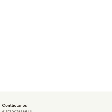
Contáctanos
573007868546