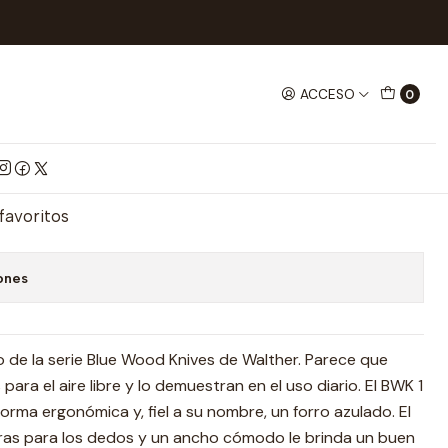
CHILLOS
Navaja Bwk 1 Walther
ACCESO
0
Walther
mprar ahora
Agregar al Carrito
 favoritos
ones
ro de la serie Blue Wood Knives de Walther. Parece que
ara el aire libre y lo demuestran en el uso diario. El BWK 1
orma ergonómica y, fiel a su nombre, un forro azulado. El
as para los dedos y un ancho cómodo le brinda un buen