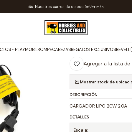
S A RADIO CONTROL PISTAS Y TRENES ELÉCTRICOS
CARROS A CON
Nuestros carros de colección
Ver más
|
Cargador Lip
Co
CTOS
PLAYMOBIL
ROMPECABEZAS
REGALOS EXCLUSIVOS
REVELL
Cantidad
Agregar a la lista de
Mostrar stock de ubicaci
DESCRIPCIÓN
CARGADOR LIPO 20W 2.0A
DETALLES
Escala: