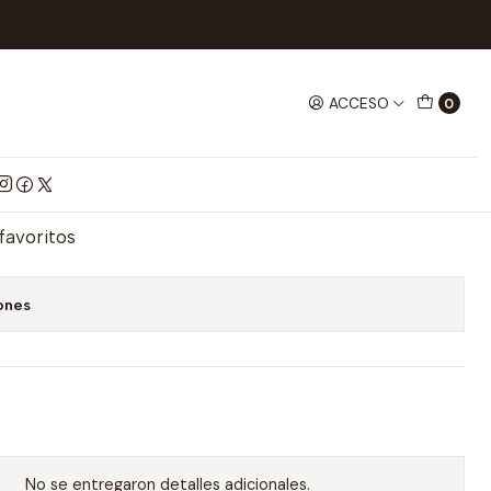
TROL REMOTO
Cargador Lipo 20W 2.0A
ACCESO
0
o 20W 2.0A
mprar ahora
Agregar al Carrito
 favoritos
ones
No se entregaron detalles adicionales.