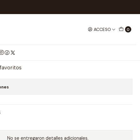
rida Kahlo Playing Cards
ACCESO
0
aying Cards
mprar ahora
Agregar al Carrito
 favoritos
ones
S
No se entregaron detalles adicionales.