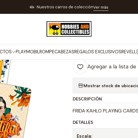
GUETES JUEGOS Y REGALOS
JUEGOS DE MESA CASINO Y BILLAR
F
Nuestros carros de colección
Ver más
|
Frida Kahlo Pl
Co
CTOS
PLAYMOBIL
ROMPECABEZAS
REGALOS EXCLUSIVOS
REVELL
Cantidad
Agregar a la lista de
Mostrar stock de ubicaci
DESCRIPCIÓN
FRIDA KAHLO PLAYING CARD
DETALLES
Escala: