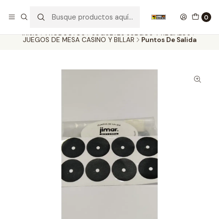
Nuestros carros de colección
Ver más
0
Inicio
PRODUCTOS
JUGUETES JUEGOS Y REGALOS
JUEGOS DE MESA CASINO Y BILLAR
Puntos De Salida