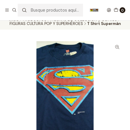
Nuestros carros de colección
Ver más
0
Inicio
PRODUCTOS
FIGURAS DE COLECCIÓN y COMICS
FIGURAS CULTURA POP Y SUPERHÉROES
T Shirt Supermán