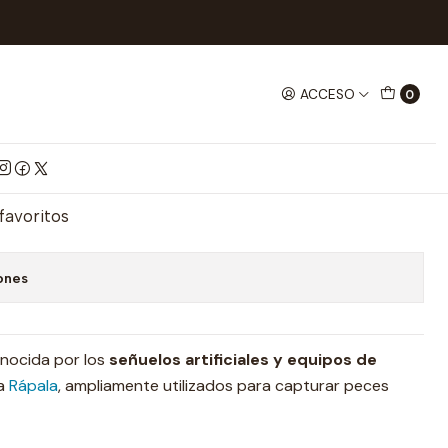
Rapala Original Floating F09 Gfr
ACCESO
0
l Floating F09 Gfr
mprar ahora
Agregar al Carrito
 favoritos
ones
nocida por los
señuelos artificiales y equipos de
sa
Rápala
, ampliamente utilizados para capturar peces