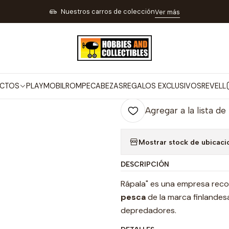
 PARA TIRO DEPORTIVO PESCA Y CAMPING
ARTÍCULOS PARA PESCA
Nuestros carros de colección
Ver más
|
Rapala Origina
Co
CTOS
PLAYMOBIL
ROMPECABEZAS
REGALOS EXCLUSIVOS
REVELL
Cantidad
Agregar a la lista de
Mostrar stock de ubicaci
DESCRIPCIÓN
Rápala" es una empresa reco
pesca
de la marca finlande
depredadores.