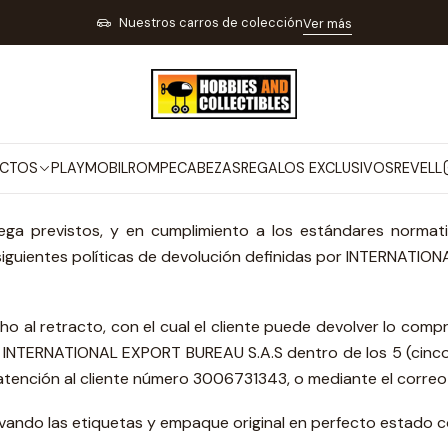
Inicio
Refund Policy
Nuestros carros de colección
Ver más
Refund Policy
CTOS
PLAYMOBIL
ROMPECABEZAS
REGALOS EXCLUSIVOS
REVELL
ega previstos, y en cumplimiento a los estándares normati
siguientes políticas de devolución definidas por INTERNATI
echo al retracto, con el cual el cliente puede devolver lo comp
a INTERNATIONAL EXPORT BUREAU S.A.S dentro de los 5 (cinco) 
de atención al cliente número 3006731343, o mediante el cor
rvando las etiquetas y empaque original en perfecto estado c