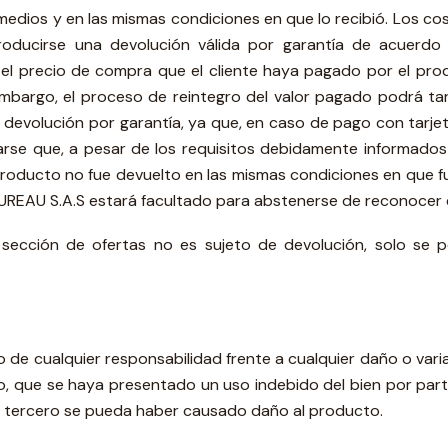
 medios y en las mismas condiciones en que lo recibió. Los co
roducirse una devolución válida por garantía de acuerdo 
 precio de compra que el cliente haya pagado por el produc
 embargo, el proceso de reintegro del valor pagado podrá ta
 devolución por garantía, ya que, en caso de pago con tarjet
arse que, a pesar de los requisitos debidamente informados a
oducto no fue devuelto en las mismas condiciones en que fu
REAU S.A.S estará facultado para abstenerse de reconocer el 
sección de ofertas no es sujeto de devolución, solo se
 cualquier responsabilidad frente a cualquier daño o variac
, que se haya presentado un uso indebido del bien por parte 
n tercero se pueda haber causado daño al producto.