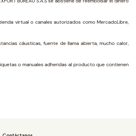
 EXPORT BUREAU S.A.S se abstiene de reembolsar el dinero
a tienda virtual o canales autorizados como MercadoLibre,
ancias cáusticas, fuente de llama abierta, mucho calor,
etiquetas o manuales adheridas al producto que contienen
Contáctanos