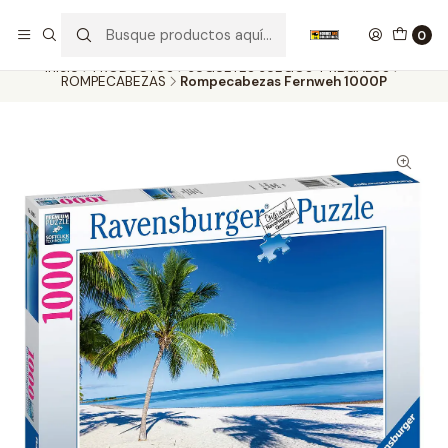
Nuestros carros de colección
Ver más
0
Inicio
PRODUCTOS
JUGUETES JUEGOS Y REGALOS
ROMPECABEZAS
Rompecabezas Fernweh 1000P