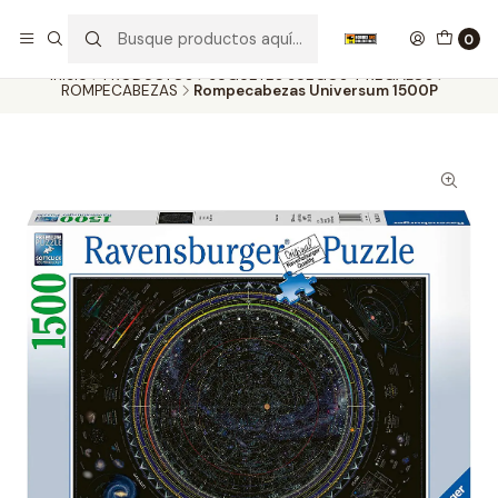
Nuestros carros de colección
Ver más
0
Inicio
PRODUCTOS
JUGUETES JUEGOS Y REGALOS
ROMPECABEZAS
Rompecabezas Universum 1500P