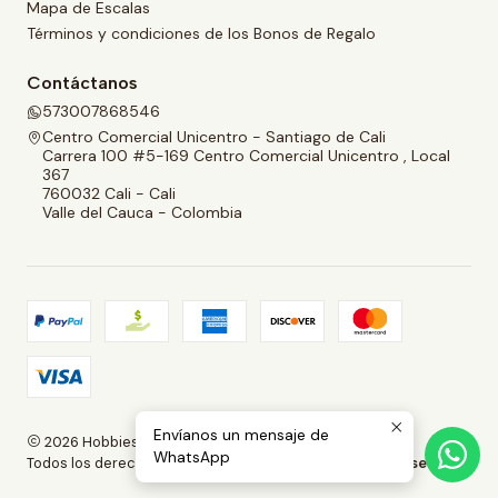
Mapa de Escalas
Términos y condiciones de los Bonos de Regalo
Contáctanos
573007868546
Centro Comercial Unicentro - Santiago de Cali
Carrera 100 #5-169 Centro Comercial Unicentro , Local
367
760032 Cali - Cali
Valle del Cauca - Colombia
Envíanos un mensaje de
2026 Hobbies and Collectibles.
WhatsApp
Todos los derechos reservados.
Desarrollado por Jumpseller
.