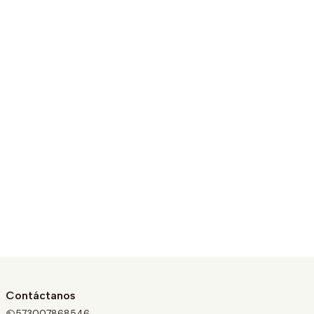
Contáctanos
573007868546