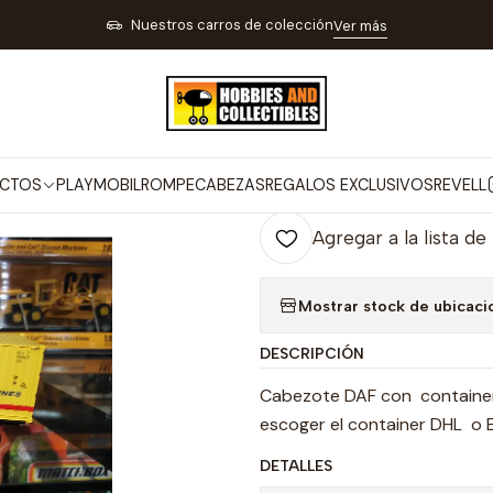
A RADIO CONTROL PISTAS Y TRENES ELÉCTRICOS
TRENES ELÉCTRIC
Nuestros carros de colección
Ver más
|
Tractomula Ho
Co
CTOS
PLAYMOBIL
ROMPECABEZAS
REGALOS EXCLUSIVOS
REVELL
Cantidad
Agregar a la lista de
Mostrar stock de ubicaci
DESCRIPCIÓN
Cabezote DAF con container 
escoger el container DHL o 
DETALLES