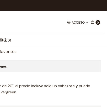
OS
Tractomula Ho con contenedor de 20"
ACCESO
0
 con contenedor de 20"
mprar ahora
Agregar al Carrito
 favoritos
ones
de 20", el precio incluye solo un cabezote y puede
Evergreen.