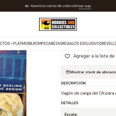
AVES A RADIO CONTROL PISTAS Y TRENES ELÉCTRICOS
TRENES ELÉ
Nuestros carros de colección
Ver más
|
VAGON CARGA
Co
CTOS
PLAYMOBIL
ROMPECABEZAS
REGALOS EXCLUSIVOS
REVELL
Cantidad
Agregar a la lista de
Mostrar stock de ubicaci
DESCRIPCIÓN
Vagón de carga del CN para a
DETALLES
Escala: