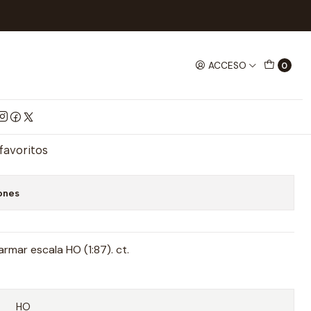
CTRICOS
VAGON CARGA 40 - CN HO
ACCESO
0
 40 - CN HO
mprar ahora
Agregar al Carrito
 favoritos
ones
rmar escala HO (1:87). ct.
HO