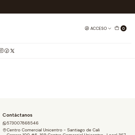
ACCESO
0
Contáctanos
573007868546
Centro Comercial Unicentro - Santiago de Cali
Carrera 100 #5-169 Centro Comercial Unicentro , Local 367