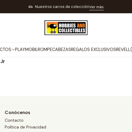
Inicio
MARCAS
AQUATEK
Nuestros carros de colección
Ver más
AQUATEK
CTOS
PLAYMOBIL
ROMPECABEZAS
REGALOS EXCLUSIVOS
REVELL
Jr
Conócenos
Contacto
Política de Privacidad