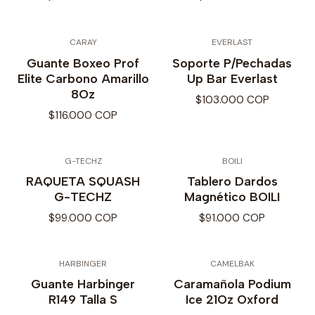
CARAY
EVERLAST
Guante Boxeo Prof
Soporte P/Pechadas
Elite Carbono Amarillo
Up Bar Everlast
8Oz
$103.000 COP
$116.000 COP
G-TECHZ
BOILI
RAQUETA SQUASH
Tablero Dardos
G-TECHZ
Magnético BOILI
$99.000 COP
$91.000 COP
HARBINGER
CAMELBAK
Guante Harbinger
Caramañola Podium
R149 Talla S
Ice 21Oz Oxford