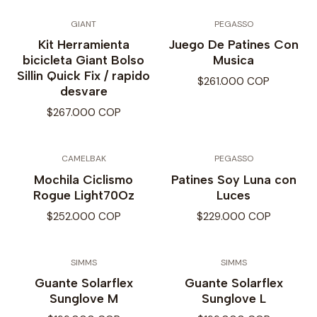
GIANT
PEGASSO
Kit Herramienta
Juego De Patines Con
bicicleta Giant Bolso
Musica
Sillin Quick Fix / rapido
$261.000 COP
desvare
$267.000 COP
CAMELBAK
PEGASSO
Mochila Ciclismo
Patines Soy Luna con
Rogue Light70Oz
Luces
$252.000 COP
$229.000 COP
SIMMS
SIMMS
Guante Solarflex
Guante Solarflex
Sunglove M
Sunglove L