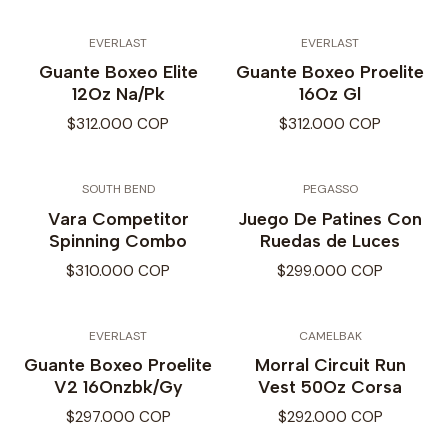
EVERLAST
EVERLAST
Guante Boxeo Elite
Guante Boxeo Proelite
12Oz Na/Pk
16Oz Gl
$312.000 COP
$312.000 COP
SOUTH BEND
PEGASSO
Vara Competitor
Juego De Patines Con
Spinning Combo
Ruedas de Luces
$310.000 COP
$299.000 COP
EVERLAST
CAMELBAK
Guante Boxeo Proelite
Morral Circuit Run
V2 16Onzbk/Gy
Vest 50Oz Corsa
$297.000 COP
$292.000 COP