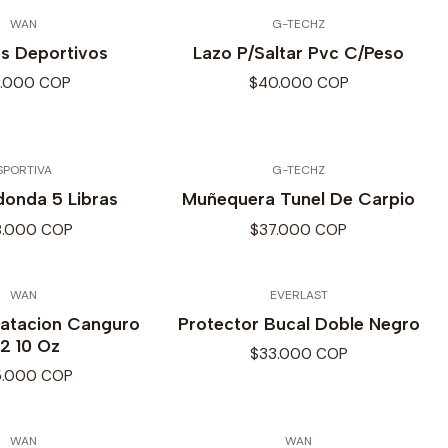
WAN
G-TECHZ
s Deportivos
Lazo P/Saltar Pvc C/Peso
1.000 COP
$40.000 COP
SPORTIVA
G-TECHZ
donda 5 Libras
Muñequera Tunel De Carpio
8.000 COP
$37.000 COP
WAN
EVERLAST
ratacion Canguro
Protector Bucal Doble Negro
2 10 Oz
$33.000 COP
5.000 COP
WAN
WAN