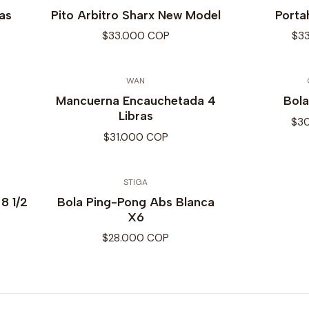
as
Pito Arbitro Sharx New Model
Porta
$33.000 COP
$3
WAN
Mancuerna Encauchetada 4
Bola
Libras
$3
$31.000 COP
STIGA
8 1/2
Bola Ping-Pong Abs Blanca
X6
$28.000 COP