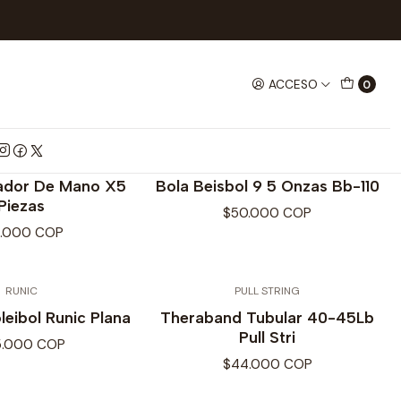
ORTES Y GIMNASIO
NASIO
ACCESO
0
WAN
TAMANACO
tador De Mano X5
Bola Beisbol 9 5 Onzas Bb-110
Piezas
$50.000 COP
1.000 COP
RUNIC
PULL STRING
leibol Runic Plana
Theraband Tubular 40-45Lb
Pull Stri
5.000 COP
$44.000 COP