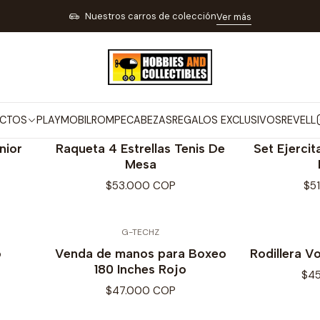
OS
ARTÍCULOS PARA DEPORTES Y OUTDOOR
ARTÍCULOS PARA DEP
Nuestros carros de colección
Ver más
CULOS PARA DEPORTES Y GIM
CTOS
PLAYMOBIL
ROMPECABEZAS
REGALOS EXCLUSIVOS
REVELL
TAMANACO
nior
Raqueta 4 Estrellas Tenis De
Set Ejerci
Mesa
$53.000 COP
$5
G-TECHZ
o
Venda de manos para Boxeo
Rodillera Vo
180 Inches Rojo
$4
$47.000 COP