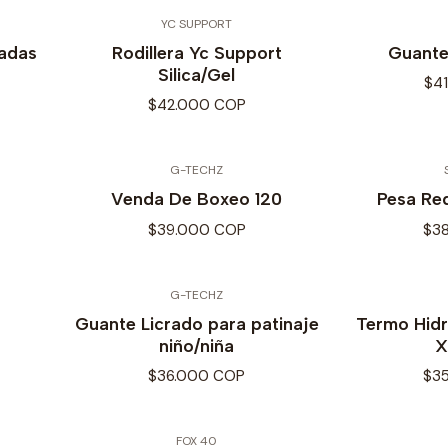
YC SUPPORT
gadas
Rodillera Yc Support
Guante
Silica/Gel
$4
$42.000 COP
G-TECHZ
Venda De Boxeo 120
Pesa Re
$39.000 COP
$3
G-TECHZ
Guante Licrado para patinaje
Termo Hid
niño/niña
X
$36.000 COP
$3
FOX 40