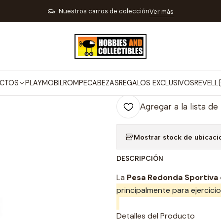
LOS PARA DEPORTES Y OUTDOOR
ARTÍCULOS PARA DEPORTES Y GIM
Nuestros carros de colección
Ver más
|
Pesa Redonda 
Co
CTOS
PLAYMOBIL
ROMPECABEZAS
REGALOS EXCLUSIVOS
REVELL
Cantidad
Agregar a la lista de
Mostrar stock de ubicaci
DESCRIPCIÓN
La
Pesa Redonda Sportiva 
principalmente para ejercicio
Detalles del Producto