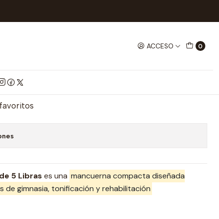
NASIO
Pesa Redonda 5 Libras
ACCESO
0
5 Libras
mprar ahora
Agregar al Carrito
 favoritos
ones
de 5 Libras
es una
mancuerna compacta diseñada
s de gimnasia, tonificación y rehabilitación