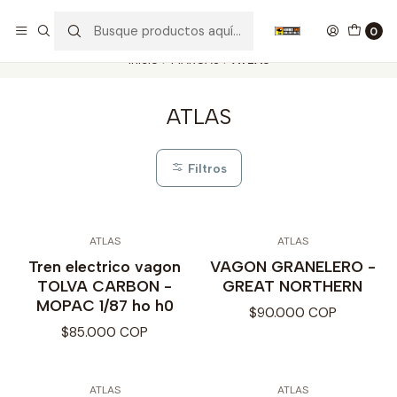
Nuestros carros de colección
Ver más
0
Inicio
MARCAS
ATLAS
ATLAS
Filtros
ATLAS
ATLAS
Tren electrico vagon
VAGON GRANELERO -
TOLVA CARBON -
GREAT NORTHERN
MOPAC 1/87 ho h0
$90.000 COP
$85.000 COP
ATLAS
ATLAS